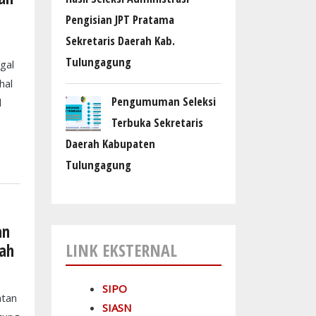
Pengisian JPT Pratama
Sekretaris Daerah Kab.
Tulungagung
gal
hal
Pengumuman Seleksi
l
Terbuka Sekretaris
Daerah Kabupaten
Tulungagung
an
LINK EKSTERNAL
rah
SIPO
atan
SIASN