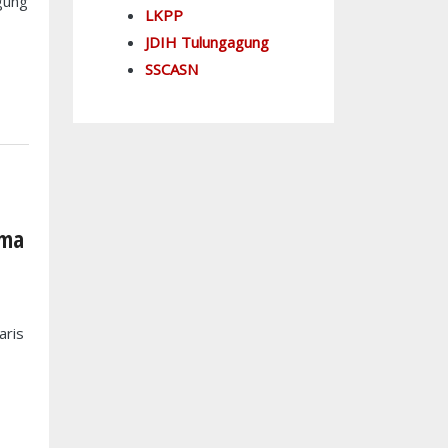
gung
LKPP
JDIH Tulungagung
SSCASN
ama
aris