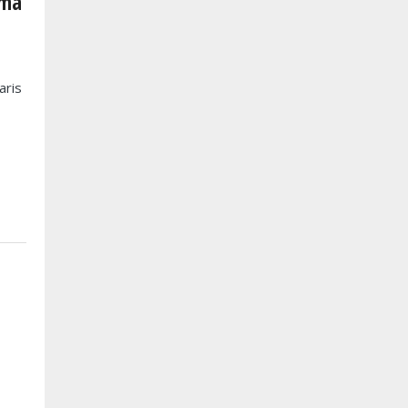
ama
aris