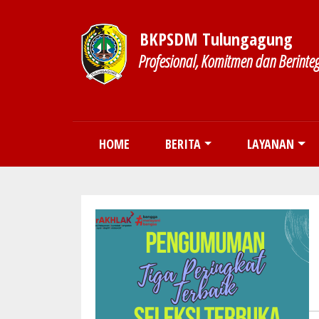
BKPSDM Tulungagung
Profesional, Komitmen dan Berinteg
Main navigation
HOME
BERITA
LAYANAN