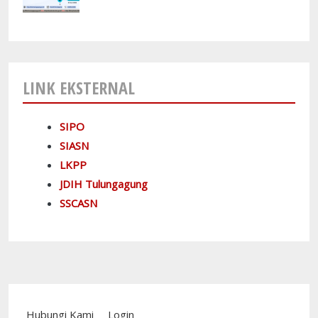
LINK EKSTERNAL
SIPO
SIASN
LKPP
JDIH Tulungagung
SSCASN
Footer menu
Hubungi Kami
Login