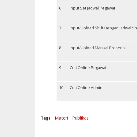
6
Input Set Jadwal Pegawai
7
Input/Upload Shift Dengan Jadwal Shi
8
Input/Upload Manual Presensi
9
Cuti Online Pegawai
10
Cuti Online Admin
Tags
Materi
Publikasi