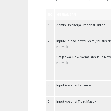
NO
KETERANGAN
1
Admin Unit Kerja Presensi Online
2
Input/Upload Jadwal Shift (Khusus 
Normal)
3
Set Jadwal New Normal (Khusus New
Normal)
4
Input Absensi Terlambat
5
Input Absensi Tidak Masuk