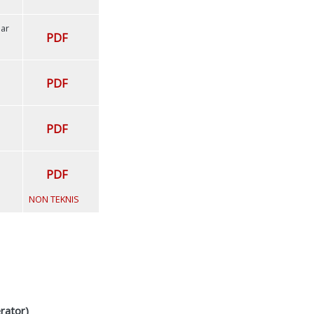
jar
PDF
PDF
PDF
PDF
NON TEKNIS
rator)