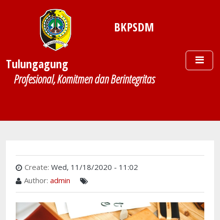
Skip to main content
BKPSDM
Tulungagung
Profesional, Komitmen dan Berintegritas
Create:
Wed, 11/18/2020 - 11:02
Author:
admin