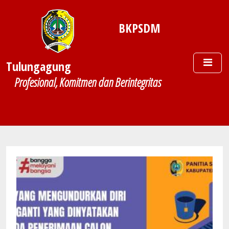
Skip to main content
BKPSDM
Tulungagung
Profesional, Komitmen dan Berintegritas